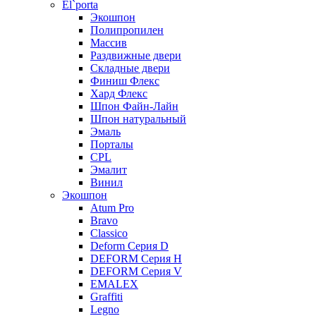
El`porta
Экошпон
Полипропилен
Массив
Раздвижные двери
Складные двери
Финиш Флекс
Хард Флекс
Шпон Файн-Лайн
Шпон натуральный
Эмаль
Порталы
CPL
Эмалит
Винил
Экошпон
Atum Pro
Bravo
Classico
Deform Серия D
DEFORM Серия H
DEFORM Серия V
EMALEX
Graffiti
Legno