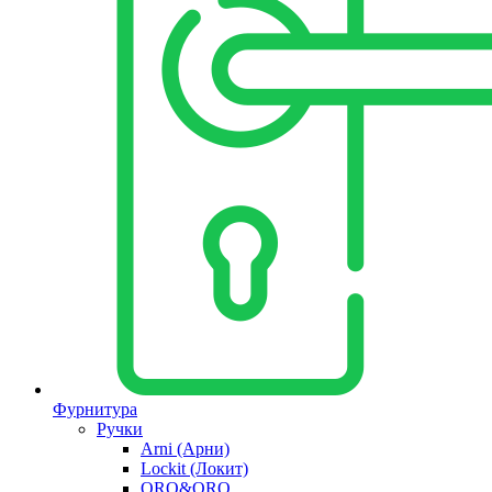
Фурнитура
Ручки
Arni (Арни)
Lockit (Локит)
ORO&ORO