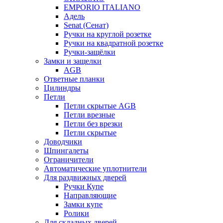
EMPORIO ITALIANO
Адель
Senat (Сенат)
Ручки на круглой розетке
Ручки на квадратной розетке
Ручки-защёлки
Замки и защелки
AGB
Ответные планки
Цилиндры
Петли
Петли скрытые AGB
Петли врезные
Петли без врезки
Петли скрытые
Доводчики
Шпингалеты
Ограничители
Автоматические уплотнители
Для раздвижных дверей
Ручки Купе
Направляющие
Замки купе
Ролики
Для складных дверей