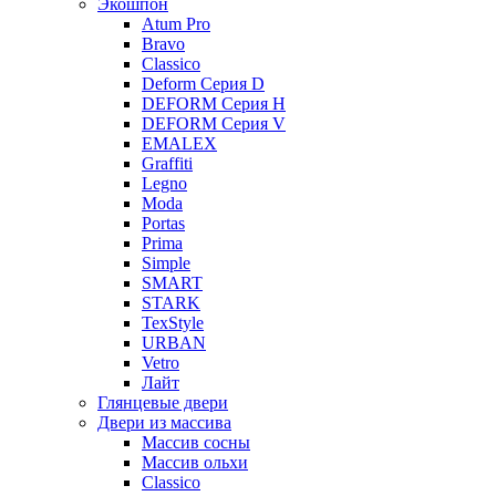
Экошпон
Atum Pro
Bravo
Classico
Deform Серия D
DEFORM Серия H
DEFORM Серия V
EMALEX
Graffiti
Legno
Moda
Portas
Prima
Simple
SMART
STARK
TexStyle
URBAN
Vetro
Лайт
Глянцевые двери
Двери из массива
Массив сосны
Массив ольхи
Classico