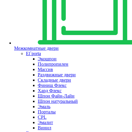
Межкомнатные двери
El`porta
Экошпон
Полипропилен
Массив
Раздвижные двери
Складные двери
Финиш Флекс
Хард Флекс
Шпон Файн-Лайн
Шпон натуральный
Эмаль
Порталы
CPL
Эмалит
Винил