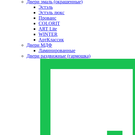
Двери эмаль (окрашенные)
Эстэль
Эстэль люкс
Прованс
COLORIT
ART Lite
WINTER
АртКлассик
Двери МДФ
Ламинированные
Двери раздвижные (гармошка)