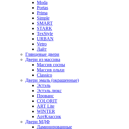
Moda
Portas
Prima
Simple
SMART
STARK
TexStyle
URBAN
Vetro
Лайт
Глянцевые двери
Двери из массива
Массив сосны
Массив ольхи
Classico
Двери эмаль (окрашенные)
Эстэль
Эстэль люкс
Прованс
COLORIT
ART Lite
WINTER
АртКлассик
Двери МДФ
Ламинированные