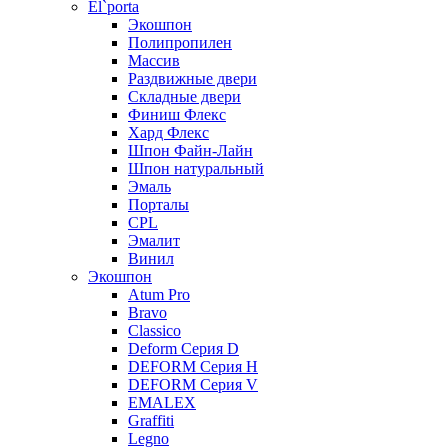
El`porta
Экошпон
Полипропилен
Массив
Раздвижные двери
Складные двери
Финиш Флекс
Хард Флекс
Шпон Файн-Лайн
Шпон натуральный
Эмаль
Порталы
CPL
Эмалит
Винил
Экошпон
Atum Pro
Bravo
Classico
Deform Серия D
DEFORM Серия H
DEFORM Серия V
EMALEX
Graffiti
Legno