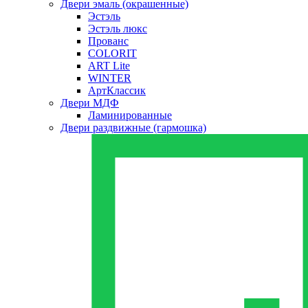
Двери эмаль (окрашенные)
Эстэль
Эстэль люкс
Прованс
COLORIT
ART Lite
WINTER
АртКлассик
Двери МДФ
Ламинированные
Двери раздвижные (гармошка)