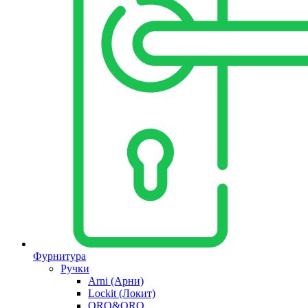
Фурнитура
Ручки
Arni (Арни)
Lockit (Локит)
ORO&ORO