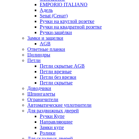
EMPORIO ITALIANO
Адель
Senat (Сенат)
Ручки на круглой розетке
Ручки на квадратной розетке
Ручки-защёлки
Замки и защелки
AGB
Ответные планки
Цилиндры
Петли
Петли скрытые AGB
Петли врезные
Петли без врезки
Петли скрытые
Доводчики
Шпингалеты
Ограничители
Автоматические уплотнители
Для раздвижных дверей
Ручки Купе
Направляющие
Замки купе
Ролики
Для складных дверей