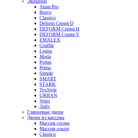
Экошпон
Atum Pro
Bravo
Classico
Deform Серия D
DEFORM Серия H
DEFORM Серия V
EMALEX
Graffiti
Legno
Moda
Portas
Prima
Simple
SMART
STARK
TexStyle
URBAN
Vetro
Лайт
Глянцевые двери
Двери из массива
Массив сосны
Массив ольхи
Classico