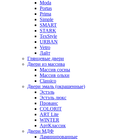
Moda
Portas
Prima
Simple
SMART
STARK
TexStyle
URBAN
Vetro
Лайт
Глянцевые двери
Двери из массива
Массив сосны
Массив ольхи
Classico
Двери эмаль (окрашенные)
Эстэль
Эстэль люкс
Прованс
COLORIT
ART Lite
WINTER
АртКлассик
Двери МДФ
Ламинированные