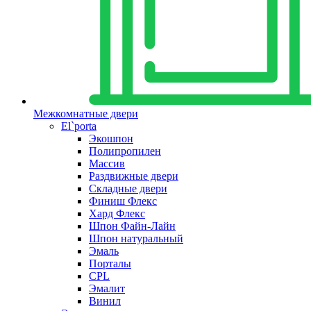
Межкомнатные двери
El`porta
Экошпон
Полипропилен
Массив
Раздвижные двери
Складные двери
Финиш Флекс
Хард Флекс
Шпон Файн-Лайн
Шпон натуральный
Эмаль
Порталы
CPL
Эмалит
Винил