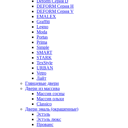
Deform Серия D
DEFORM Серия H
DEFORM Серия V
EMALEX
Graffiti
Legno
Moda
Portas
Prima
Simple
SMART
STARK
TexStyle
URBAN
Vetro
Лайт
Глянцевые двери
Двери из массива
Массив сосны
Массив ольхи
Classico
Двери эмаль (окрашенные)
Эстэль
Эстэль люкс
Прованс