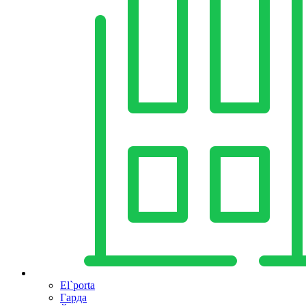
El`porta
Гарда