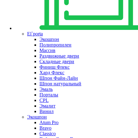
El`porta
Экошпон
Полипропилен
Массив
Раздвижные двери
Складные двери
Финиш Флекс
Хард Флекс
Шпон Файн-Лайн
Шпон натуральный
Эмаль
Порталы
CPL
Эмалит
Винил
Экошпон
Atum Pro
Bravo
Classico